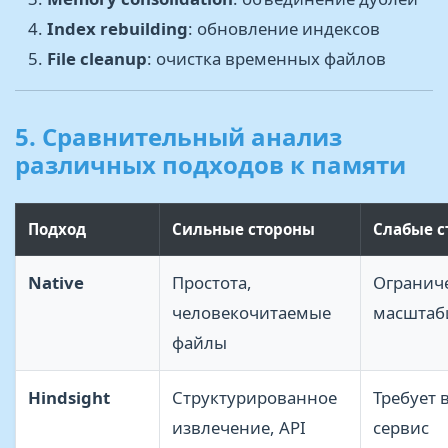
Index rebuilding
: обновление индексов
File cleanup
: очистка временных файлов
5. Сравнительный анализ
различных подходов к памяти
Подход
Сильные стороны
Слабые с
Native
Простота,
Огранич
человекочитаемые
масштаб
файлы
Hindsight
Структурированное
Требует
извлечение, API
сервис