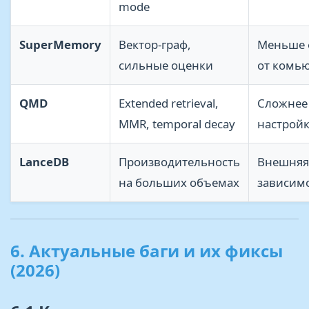
mode
SuperMemory
Вектор-граф,
Меньше 
сильные оценки
от комь
QMD
Extended retrieval,
Сложнее
MMR, temporal decay
настрой
LanceDB
Производительность
Внешняя
на больших объемах
зависим
6. Актуальные баги и их фиксы
(2026)