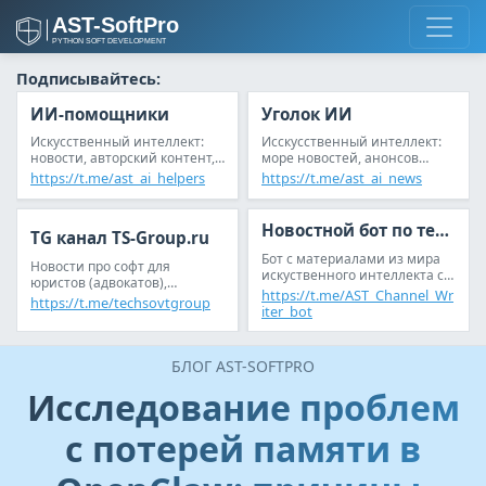
Подписывайтесь:
ИИ-помощники
Уголок ИИ
Искусственный интеллект:
Исскусственный интеллект:
новости, авторский контент,
море новостей, анонсов
анонсы статьей, reddit
статей и обсуждений
https://t.me/ast_ai_helpers
https://t.me/ast_ai_news
Новостной бот по теме ИИ
TG канал TS-Group.ru
Бот с материалами из мира
Новости про софт для
искуственного интеллекта с
юристов (адвокатов),
возможностью настройки
https://t.me/AST_Channel_Wr
следователей (дознавателей)
https://t.me/techsovtgroup
новостной ленты под себя
iter_bot
БЛОГ AST-SOFTPRO
Исследование проблем
с потерей памяти в