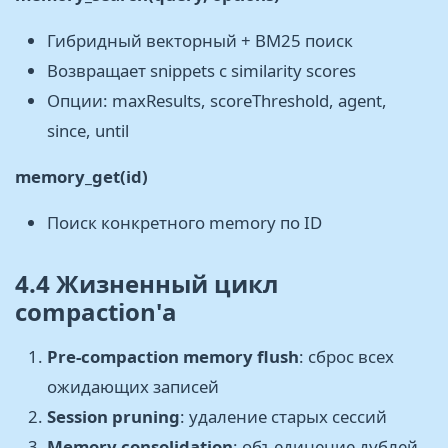
Гибридный векторный + BM25 поиск
Возвращает snippets с similarity scores
Опции: maxResults, scoreThreshold, agent,
since, until
memory_get(id)
Поиск конкретного memory по ID
4.4 Жизненный цикл
compaction'а
Pre-compaction memory flush
: сброс всех
ожидающих записей
Session pruning
: удаление старых сессий
Memory consolidation
: объединение дублей