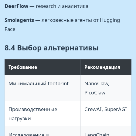
DeerFlow
— research и аналитика
Smolagents
— легковесные агенты от Hugging
Face
8.4 Выбор альтернативы
Требование
Рекомендация
Минимальный footprint
NanoClaw,
PicoClaw
Производственные
CrewAI, SuperAGI
нагрузки
Исследования и
LangChain,