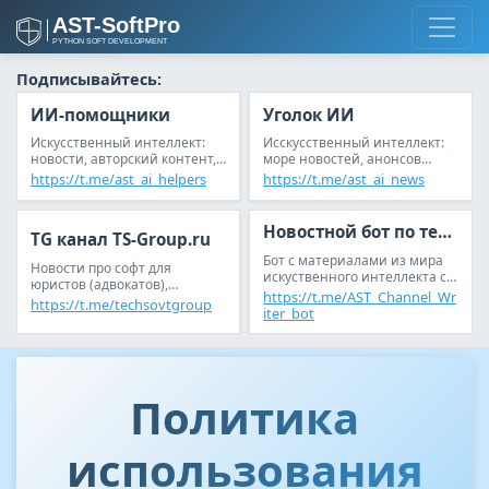
Подписывайтесь:
ИИ-помощники
Уголок ИИ
Искусственный интеллект:
Исскусственный интеллект:
новости, авторский контент,
море новостей, анонсов
анонсы статьей, reddit
статей и обсуждений
https://t.me/ast_ai_helpers
https://t.me/ast_ai_news
Новостной бот по теме ИИ
TG канал TS-Group.ru
Бот с материалами из мира
Новости про софт для
искуственного интеллекта с
юристов (адвокатов),
возможностью настройки
https://t.me/AST_Channel_Wr
следователей (дознавателей)
https://t.me/techsovtgroup
новостной ленты под себя
iter_bot
Политика
использования