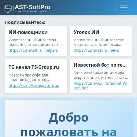
Подписывайтесь:
ИИ-помощники
Уголок ИИ
Искусственный интеллект:
Исскусственный интеллект:
новости, авторский контент,
море новостей, анонсов
анонсы статьей, reddit
статей и обсуждений
https://t.me/ast_ai_helpers
https://t.me/ast_ai_news
Новостной бот по теме ИИ
TG канал TS-Group.ru
Бот с материалами из мира
Новости про софт для
искуственного интеллекта с
юристов (адвокатов),
возможностью настройки
https://t.me/AST_Channel_Wr
следователей (дознавателей)
https://t.me/techsovtgroup
новостной ленты под себя
iter_bot
Добро
пожаловать на