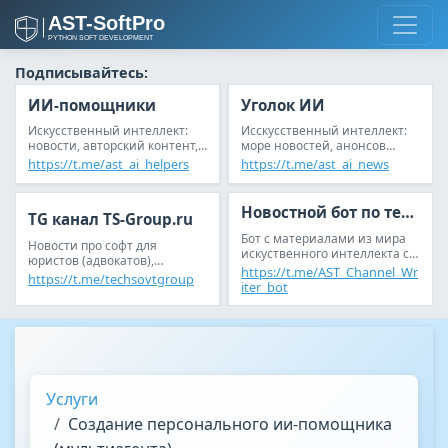
Подписывайтесь:
ИИ-помощники
Уголок ИИ
Искусственный интеллект:
Исскусственный интеллект:
новости, авторский контент,
море новостей, анонсов
анонсы статьей, reddit
статей и обсуждений
https://t.me/ast_ai_helpers
https://t.me/ast_ai_news
Новостной бот по теме ИИ
TG канал TS-Group.ru
Бот с материалами из мира
Новости про софт для
искуственного интеллекта с
юристов (адвокатов),
возможностью настройки
https://t.me/AST_Channel_Wr
следователей (дознавателей)
https://t.me/techsovtgroup
новостной ленты под себя
iter_bot
Услуги
Создание персонального ии-помощника