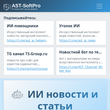
Подписывайтесь:
ИИ-помощники
Уголок ИИ
Искусственный интеллект:
Исскусственный интеллект:
новости, авторский контент,
море новостей, анонсов
анонсы статьей, reddit
статей и обсуждений
https://t.me/ast_ai_helpers
https://t.me/ast_ai_news
Новостной бот по теме ИИ
TG канал TS-Group.ru
Бот с материалами из мира
Новости про софт для
искуственного интеллекта с
юристов (адвокатов),
возможностью настройки
https://t.me/AST_Channel_Wr
следователей (дознавателей)
https://t.me/techsovtgroup
новостной ленты под себя
iter_bot
ИИ новости и
статьи